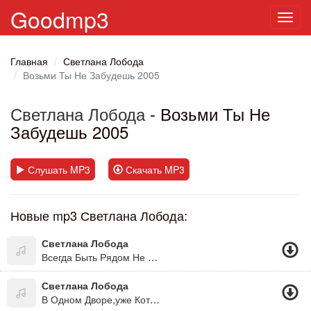
Goodmp3
Toggl
navig
Главная
Светлана Лобода
Возьми Ты Не Забудешь 2005
Светлана Лобода
- Возьми Ты Не
Забудешь 2005
Слушать MP3
Скачать MP3
Новые mp3 Светлана Лобода:
Светлана Лобода
Всегда Быть Рядом Не Могут Люди (Из К/ф "31 Июля")
Светлана Лобода
В Одном Дворе,уже Который Год...