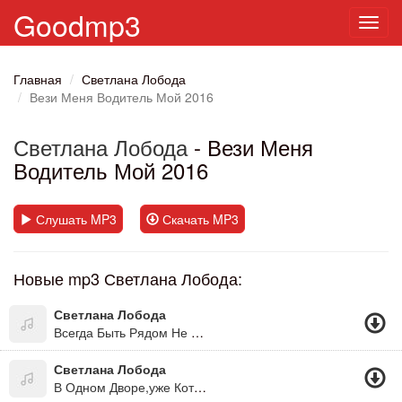
Goodmp3
Toggl
navig
Главная
Светлана Лобода
Вези Меня Водитель Мой 2016
Светлана Лобода
- Вези Меня
Водитель Мой 2016
Слушать MP3
Скачать MP3
Новые mp3 Светлана Лобода:
Светлана Лобода
Всегда Быть Рядом Не Могут Люди (Из К/ф "31 Июля")
Светлана Лобода
В Одном Дворе,уже Который Год...