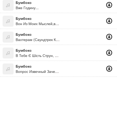
Бумбокс
Вже Годину...
Бумбокс
Вон Из Моих Мыслей,вон!
Бумбокс
Вахтерам (Саундтрек К К/ф "Красный Жемчуг Любви")
Бумбокс
В Тебе Є Шість Струн, Сім Нот, Безліч Акордів. Здавалося Б Поміняв Там, Взяв Тут, Але Не Виходить. Збиваю Я Руки В Кров, Тримаю Мов Спрут, Затримую Подих. Мабуть Нездара - Мовчить Моя Гітара.
Бумбокс
Вопрос Извечный Зачем Да Почему... Я Понемногу С Ума, Ты Не Сама