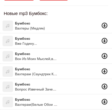
Новые mp3 Бумбокс:
Бумбокс
Вахтеры (Медляк)
Бумбокс
Вже Годину...
Бумбокс
Вон Из Моих Мыслей,вон!
Бумбокс
Вахтерам (Саундтрек К К/ф "Красный Жемчуг Любви")
Бумбокс
Вопрос Извечный Зачем Да Почему... Я Понемногу С Ума, Ты Не Сама
Бумбокс
Вахтерам(Белые Обои Черная Посуда)