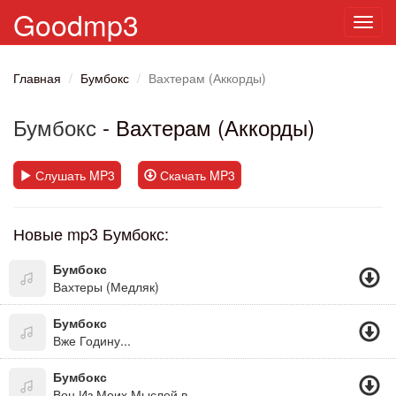
Goodmp3
Toggl
navig
Главная
Бумбокс
Вахтерам (Аккорды)
Бумбокс
- Вахтерам (Аккорды)
Слушать MP3
Скачать MP3
Новые mp3 Бумбокс:
Бумбокс
Вахтеры (Медляк)
Бумбокс
Вже Годину...
Бумбокс
Вон Из Моих Мыслей,вон!