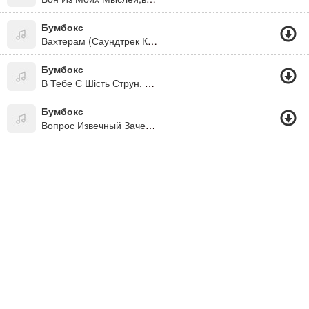
Бумбокс
Вахтерам (Саундтрек К К/ф "Красный Жемчуг Любви")
Бумбокс
В Тебе Є Шість Струн, Сім Нот, Безліч Акордів. Здавалося Б Поміняв Там, Взяв Тут, Але Не Виходить. Збиваю Я Руки В Кров, Тримаю Мов Спрут, Затримую Подих. Мабуть Нездара - Мовчить Моя Гітара.
Бумбокс
Вопрос Извечный Зачем Да Почему... Я Понемногу С Ума, Ты Не Сама