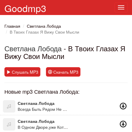
Goodmp3
Toggl
navig
Главная
Светлана Лобода
В Твоих Глазах Я Вижу Свои Мысли
Светлана Лобода
- В Твоих Глазах Я
Вижу Свои Мысли
Слушать MP3
Скачать MP3
Новые mp3 Светлана Лобода:
Светлана Лобода
Всегда Быть Рядом Не Могут Люди (Из К/ф "31 Июля")
Светлана Лобода
В Одном Дворе,уже Который Год...