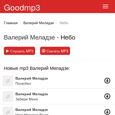
Goodmp3
Toggl
navig
Главная
Валерий Меладзе
Небо
Валерий Меладзе
- Небо
Слушать MP3
Скачать MP3
Новые mp3 Валерий Меладзе:
Валерий Меладзе
Полюбил
Валерий Меладзе
Забери Меня
Валерий Меладзе
Чего Немогут Люди