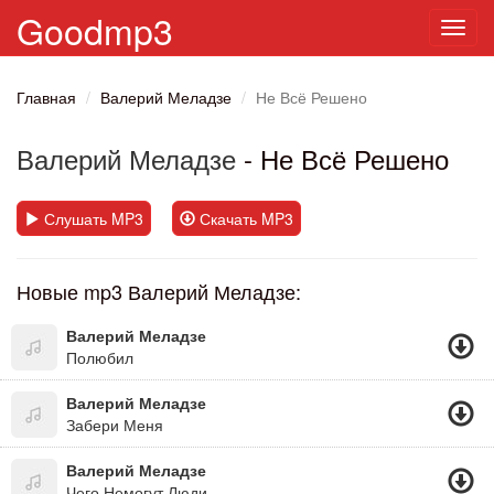
Goodmp3
Toggl
navig
Главная
Валерий Меладзе
Не Всё Решено
Валерий Меладзе
- Не Всё Решено
Слушать MP3
Скачать MP3
Новые mp3 Валерий Меладзе:
Валерий Меладзе
Полюбил
Валерий Меладзе
Забери Меня
Валерий Меладзе
Чего Немогут Люди