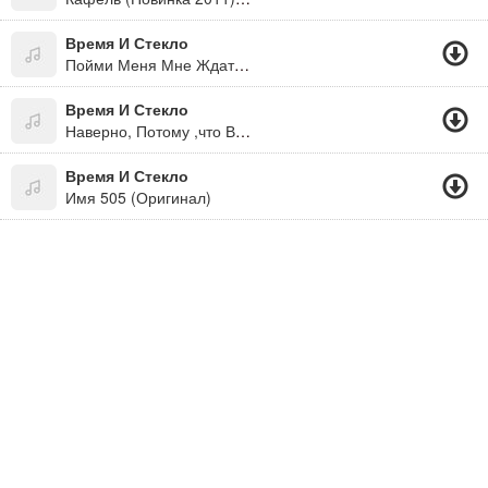
Время И Стекло
Пойми Меня Мне Ждать Так Трудно, Хочу Я Ранним Летним Утром С Тобою Слиться Воедино, Просто Мне Необходимо, Устал Я Ждать, Надеяться, Во Что-То Верить...
Время И Стекло
Наверно, Потому ,что Всё Это Мои Чу-Чу-Чувства!
Время И Стекло
Имя 505 (Оригинал)