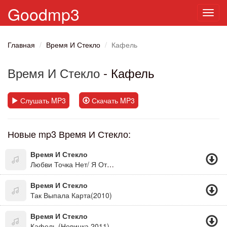
Goodmp3
Toggl
navig
Главная
Время И Стекло
Кафель
Время И Стекло
- Кафель
Слушать MP3
Скачать MP3
Новые mp3 Время И Стекло:
Время И Стекло
Любви Точка Нет/ Я Отрываю Мысли От Земли, И В Памяти Моей Тебя Ласкаю, И Тот Пожар, Что Мы С Тобой Зажгли, По-Прежнему В Душе Моей Пылает..
Время И Стекло
Так Выпала Карта(2010)
Время И Стекло
Кафель (Новинка 2011) ( Знай Что Ангелы Не Спят, Они Смотрят На Тебя, Они Смотрят На Тебя...)