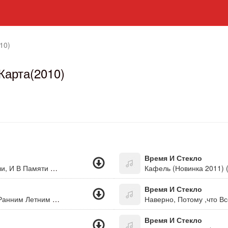
10)
Карта(2010)
Время И Стекло
Любви Точка Нет/ Я Отрываю Мысли От Земли, И В Памяти Моей Тебя Ласкаю, И Тот Пожар, Что Мы С Тобой Зажгли, По-Прежнему В Душе Моей Пылает..
Время И Стекло
Пойми Меня Мне Ждать Так Трудно, Хочу Я Ранним Летним Утром С Тобою Слиться Воедино, Просто Мне Необходимо, Устал Я Ждать, Надеяться, Во Что-То Верить...
Наверно, Потому ,что Вс
Время И Стекло