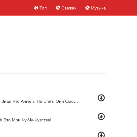
Топ
Свежак
Музыка
Кафель (Новинка 2011) ( Знай Что Ангелы Не Спят, Они Смотрят На Тебя, Они Смотрят На Тебя...)
ё Это Мои Чу-Чу-Чувства!