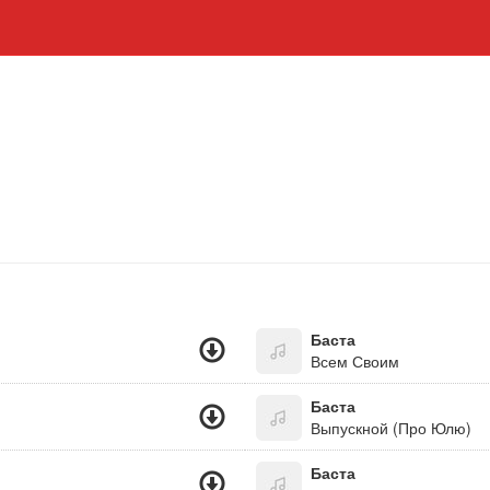
Баста
Всем Своим
Баста
Выпускной (Про Юлю)
Баста