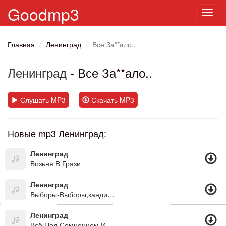
Goodmp3
Toggl
navig
Главная
Ленинград
Все За**ало..
Ленинград
- Все За**ало..
Слушать MP3
Скачать MP3
Новые mp3 Ленинград:
Ленинград
Возьня В Грязи
Ленинград
Выборы-Выборы,кандидаты Пидары.
Ленинград
Всё Под Сомнением И Всё Относительно