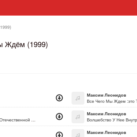
1999)
ы Ждём (1999)
Максим Леонидов
Все Чего Мы Ждем :это Ты
Максим Леонидов
Враги Сожгли Родную Хату...(Песни Великой Отечественной Войны-Спасибо Деду За Победу!!!)
Волшебство У Нее Внутри
Максим Леонидов