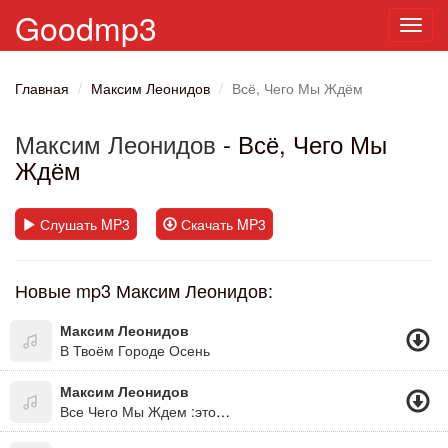
Goodmp3
Toggl
navig
Главная
Максим Леонидов
Всё, Чего Мы Ждём
Максим Леонидов
- Всё, Чего Мы
Ждём
Слушать MP3
Скачать MP3
Новые mp3 Максим Леонидов:
Максим Леонидов
В Твоём Городе Осень
Максим Леонидов
Все Чего Мы Ждем :это Ты...это Я...это Мы....