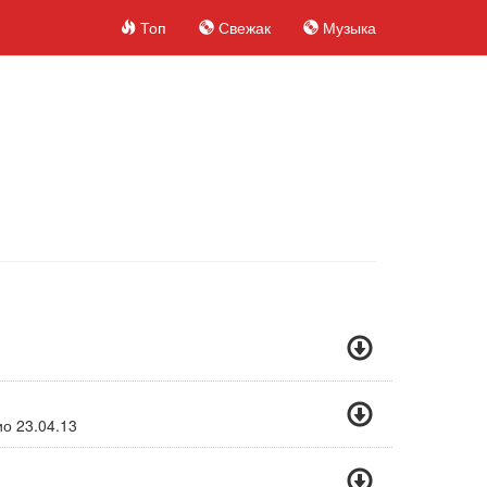
Топ
Свежак
Музыка
ио 23.04.13