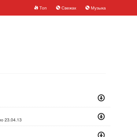
Топ
Свежак
Музыка
ио 23.04.13