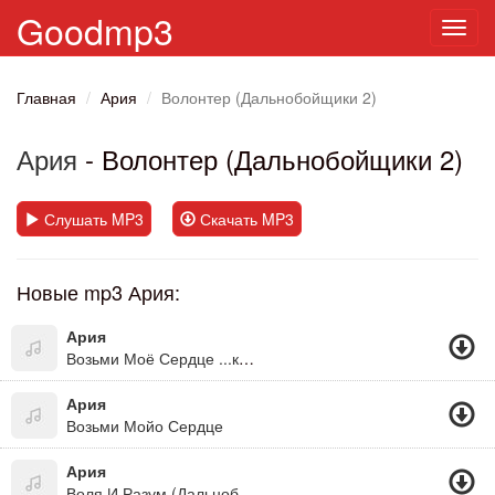
Goodmp3
Toggl
navig
Главная
Ария
Волонтер (Дальнобойщики 2)
Ария
- Волонтер (Дальнобойщики 2)
Слушать MP3
Скачать MP3
Новые mp3 Ария:
Ария
Возьми Моё Сердце ...коснись Меня Взглядом, Почувствуй Тепло И Будь Со Мной Рядом. Не Бойся Любить И Разбей Все Преграды, Ведь Я Люблю Тебя Тоже!
Ария
Возьми Мойо Сердце
Ария
Воля И Разум (Дальнобойщики 2)