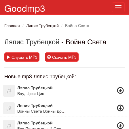
Goodmp3
Toggl
navig
Главная
Ляпис Трубецкой
Война Света
Ляпис Трубецкой
- Война Света
Слушать MP3
Скачать MP3
Новые mp3 Ляпис Трубецкой:
Ляпис Трубецкой
Вау, Цики Цик
Ляпис Трубецкой
Воины Света Войны Добра
Ляпис Трубецкой
Все Почтальоны И Стюардессы...