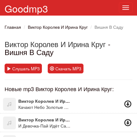
Goodmp3
Toggl
navig
Главная
Виктор Королев И Ирина Круг
Вишня В Саду
Виктор Королев И Ирина Круг
-
Вишня В Саду
Слушать MP3
Скачать MP3
Новые mp3 Виктор Королев И Ирина Круг:
Виктор Королев И Ирина Круг
Качают Небо Золотые Купала
Виктор Королев И Ирина Круг
И Девочка-Пай Идёт Сама В Гости К Жигану На Встречу Судьбе...