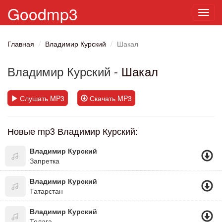
Goodmp3
Toggl
navig
Главная
Владимир Курский
Шакал
Владимир Курский
- Шакал
Слушать MP3
Скачать MP3
Новые mp3 Владимир Курский:
Владимир Курский
Запретка
Владимир Курский
Татарстан
Владимир Курский
Телага