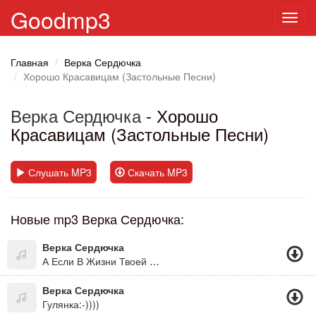
Goodmp3
Toggl
navig
Главная
Верка Сердючка
Хорошо Красавицам (Застольные Песни)
Верка Сердючка
- Хорошо
Красавицам (Застольные Песни)
Слушать MP3
Скачать MP3
Новые mp3 Верка Сердючка:
Верка Сердючка
А Если В Жизни Твоей Чёрная Полоса, То Будет В Жизни Твоей И Белая Полоса. А Если Дождь С Утра Не По Заказу, Как Всегда, Знать После Дождичка Всегда Сонечко Бува! =))))))))))))))))))))((Дуже Оптимістична Пісня)
Верка Сердючка
Гулянка:-))))