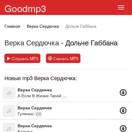
Goodmp3
Toggl
navig
Главная
Верка Сердючка
Дольче Габбана
Верка Сердючка
- Дольче Габбана
Слушать MP3
Скачать MP3
Новые mp3 Верка Сердючка:
Верка Сердючка
А Если В Жизни Твоей Чёрная Полоса, То Будет В Жизни Твоей И Белая Полоса. А Если Дождь С Утра Не По Заказу, Как Всегда, Знать После Дождичка Всегда Сонечко Бува! =))))))))))))))))))))((Дуже Оптимістична Пісня)
Верка Сердючка
Гулянка:-))))
Верка Сердючка
Бджілка