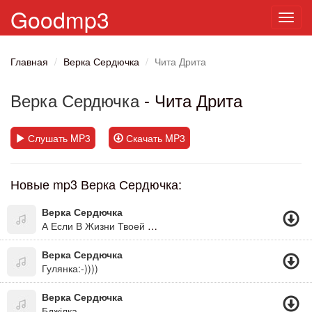
Goodmp3
Toggl
navig
Главная
Верка Сердючка
Чита Дрита
Верка Сердючка
- Чита Дрита
Слушать MP3
Скачать MP3
Новые mp3 Верка Сердючка:
Верка Сердючка
А Если В Жизни Твоей Чёрная Полоса, То Будет В Жизни Твоей И Белая Полоса. А Если Дождь С Утра Не По Заказу, Как Всегда, Знать После Дождичка Всегда Сонечко Бува! =))))))))))))))))))))((Дуже Оптимістична Пісня)
Верка Сердючка
Гулянка:-))))
Верка Сердючка
Бджілка