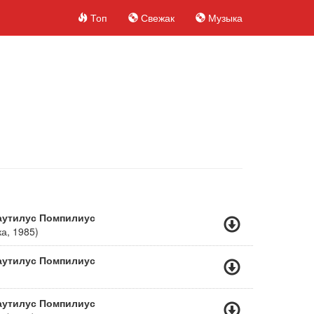
Топ
Свежак
Музыка
аутилус Помпилиус
а, 1985)
аутилус Помпилиус
аутилус Помпилиус