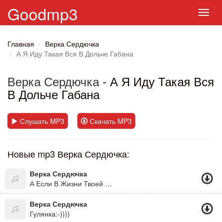
Goodmp3
Toggl
navig
Главная
Верка Сердючка
А Я Иду Такая Вся В Дольче Габана
Верка Сердючка
- А Я Иду Такая Вся
В Дольче Габана
Слушать MP3
Скачать MP3
Новые mp3 Верка Сердючка:
Верка Сердючка
А Если В Жизни Твоей Чёрная Полоса, То Будет В Жизни Твоей И Белая Полоса. А Если Дождь С Утра Не По Заказу, Как Всегда, Знать После Дождичка Всегда Сонечко Бува! =))))))))))))))))))))((Дуже Оптимістична Пісня)
Верка Сердючка
Гулянка:-))))