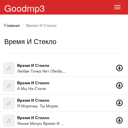
Goodmp3
Toggl
navig
Главная
Время И Стекло
Время И Стекло
Время И Стекло
Любви Точка Нет (Любви.нет)
Время И Стекло
А Мы На Стиле
Время И Стекло
Я Морячка, Ты Моряк
Время И Стекло
Линии Метро Время И Истекло