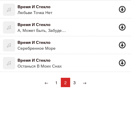
Время И Стекло
Любьви Точка Нет
Время И Стекло
А, Может Быть, Забудем Всё И Сбежим?
Время И Стекло
Серебренное Море
Время И Стекло
Останься В Моих Снах
←
1
2
3
→