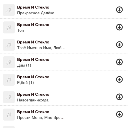
Время И Стекло
Прекрасное Далёко
Время И Стекло
Топ
Время И Стекло
Твоё Именно Имя, Любимое Моё
Время И Стекло
Дим (1)
Время И Стекло
Е,бой (1)
Время И Стекло
Навсегданикогда
Время И Стекло
Прости Меня, Мне Время Нужно К Тебе Душа Не Равнодушна И Что Во Мне Необъяснимо Ведь Я Тебе Необходима Пойми Меня Мне Ждать Так Трудно Хочу Я Ранним Летним Утром С Тобою Слиться Воедино Ты Просто Мне Необходима